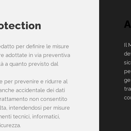
A
otection
Il
tto per definire le misure
def
e adottate in via preventiva
si
à a quanto previsto dal
pe
gen
e per prevenire e ridurre al
tr
, anche accidentale dei dati
co
 trattamento non consentito
olta, intendendosi per misure
enti tecnici, informatici,
sicurezza.