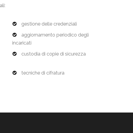
li:
gestione delle credenziali
aggiornamento periodico degli
incaricati
custodia di copie di sicurezza
tecniche di cifratura